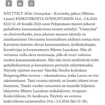
NÄYTTELY 2026: Utsmyckat – Koristeltu jatkuu (Mårten
Lassus) KESKIVIIKOSTA SUNNUNTAIHIN 24.6.–2.8.2026
KLO 12–18 Kesällä 2026 useat Pohjanmaan museot jatkavat
paikallisten kansanmaalariensa teosten esittelyä. ”Utsmyckat”
on yhteistyöhanke, jossa jokaisen museon näyttely on
ainutlaatuinen! Oravaisten historiallinen yhdistys nostaa esiin
Karvatista kotoisin olevan kansanmaalarin, kirkkokultaajan,
kivenhiojan ja herastuomarin Mårten Lassuksen. Hän oli
vertaansa vailla oleva moniosaaja, jolla oli suuri vaikutus
seudun kansanmaalaukseen. Hän teki myös merkittävää työtä
paikallishistorian ja kansantarun perinnön säilyttämiseksi.
Näyttely sijaitsee osuvasti Vänrikki Stoolin keskuksen
Bengtersgobbin tuvassa – rakennuksessa, jonka Lassus on itse
rakennuttanut. Tänä vuonna näyttely on koottu yhteen tuvan
huoneista. Tämän vuoden uutuutena on museolle hiljattain
lahjoitettu Mårten Lassuksen työkalukirstu. Avajaiset:
Keskiviikkona 24. kesäkuuta. Näyttely on avoinna
keskiviikosta sunnuntaihin 24.6.–2.8.2026 (klo 12–18),