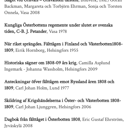
Backman, Margareta och Torbjörn Ehrman, Sonja och Torsten
Onnela, Vasa 2008
Kungliga Österbottens regemente under slutet av svenska
tiden, C-B. J. Petander
, Vasa 1978
När riket sprängdes. Fälttågen i Finland och Västerbotten1808-
1809
, Eirik Hornborg, Helsingfors 1955
Historiska sägner om 1808-09 års krig
, Camilla Asplund
Ingemark - Johanna Wassholm, Helsingfors 2009
Anteckningar öfver fälttågen emot Ryssland åren 1808 och
1809
, Carl Johan Holm, Lund 1977
Skildring af Krigshändelserna i Öster- och Västerbotten 1808-
1809
, Carl Johan Ljunggren, Helsingfors 2006
Dagbok från fälttåget i Österbotten 1808
, Eric Gustaf Ehrström,
Jyväskylä 2008