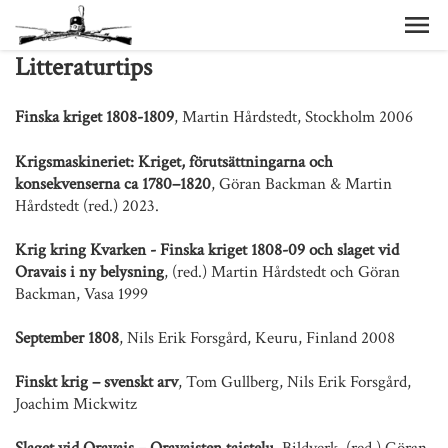
Litteraturtips
Finska kriget 1808-1809
, Martin Hårdstedt, Stockholm 2006
Krigsmaskineriet: Kriget, förutsättningarna och
konsekvenserna ca 1780–1820
, Göran Backman & Martin
Hårdstedt (red.) 2023.
Krig kring Kvarken - Finska kriget 1808-09 och slaget vid
Oravais i ny belysning
, (red.) Martin Hårdstedt och Göran
Backman, Vasa 1999
September 1808
, Nils Erik Forsgård, Keuru, Finland 2008
Finskt krig – svenskt arv
, Tom Gullberg, Nils Erik Forsgård,
Joachim Mickwitz
Slaget vid Oravais – Oravaisten taistelu
, Bildverk, (red.) Göran